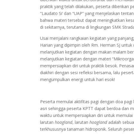
praktik yang telah dilakukan, peserta diberikan 
“Laudato Si’ dan “UAP” yang menjelaskan tenta
bahwa materi tersebut dapat meningkatkan kesa
di sekitarnya, terutama di lingkungan SMK Stra
Usai menjalani rangkaian kegiatan yang panjang
Harian yang dipimpin oleh Rm. Herman SJ untuk
melanjutkan kegiatan dengan makan malam bers
melanjutkan kegiatan dengan materi “Mikroorga
mempersiapkan diri untuk praktik besok. Penasara
diakhiri dengan sesi refleksi bersama, lalu pese
mengumpulkan energi untuk hari esok!
Peserta memulai aktifitas pagi dengan doa pag
asri sehingga peserta KPTT dapat berdoa dan me
waktu untuk mempersiapkan diri untuk memulai 
larutan
hoagland
, larutan
hoagland
adalah sebua
terkhususnya tanaman hidroponik. Seluruh pes