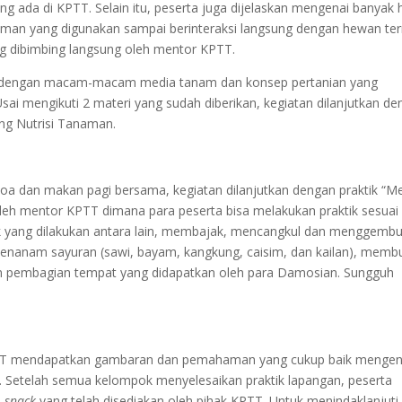
ng ada di KPTT. Selain itu, peserta juga dijelaskan mengenai banyak h
aman yang digunakan sampai berinteraksi langsung dengan hewan te
ng dibimbing langsung oleh mentor KPTT.
kan dengan macam-macam media tanam dan konsep pertanian yang
Usai mengikuti 2 materi yang sudah diberikan, kegiatan dilanjutkan d
ang Nutrisi Tanaman.
oa dan makan pagi bersama, kegiatan dilanjutkan dengan praktik “M
leh mentor KPTT dimana para peserta bisa melakukan praktik sesuai
ik yang dilakukan antara lain, membajak, mencangkul dan menggemb
enanam sayuran (sawi, bayam, kangkung, caisim, dan kailan), memb
 pembagian tempat yang didapatkan oleh para Damosian. Sungguh
a KPTT mendapatkan gambaran dan pemahaman yang cukup baik mengen
Setelah semua kelompok menyelesaikan praktik lapangan, peserta
n
snack
yang telah disediakan oleh pihak KPTT. Untuk menindaklanjuti