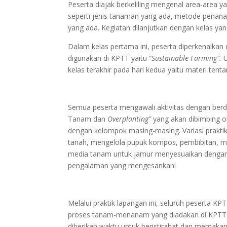
Peserta diajak berkeliling mengenal area-area ya
seperti jenis tanaman yang ada, metode penan
yang ada. Kegiatan dilanjutkan dengan kelas ya
Dalam kelas pertama ini, peserta diperkenal
digunakan di KPTT yaitu “
Sustainable Farming”.
kelas terakhir pada hari kedua yaitu materi tent
Semua peserta mengawali aktivitas dengan berd
Tanam dan
Overplanting”
yang akan dibimbing o
dengan kelompok masing-masing. Variasi prakt
tanah, mengelola pupuk kompos, pembibitan, m
media tanam untuk jamur menyesuaikan dengan
pengalaman yang mengesankan!
Melalui praktik lapangan ini, seluruh pesert
proses tanam-menanam yang diadakan di KPTT. 
diberikan waktu untuk beristirahat dan memaka