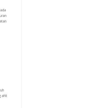
rada
turan
atan
ruh
 ahli