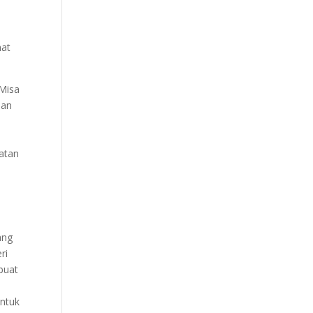
hat
 Misa
ian
iatan
ang
ri
buat
ntuk