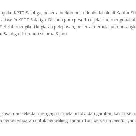
ju ke KPTT Salatiga, peserta berkumpul terlebih dahulu di Kantor St
rta
Live In
KPTT Salatiga. Di sana para peserta dijelaskan mengenai a
. Setelah mengikuti kegiatan pelepasan, peserta memulai pemberangk
u Salatiga ditempuh selama 8 jam.
nya, dari sekedar mengagumi melalui foto dan gambar, kali ini selu
 berkesempatan untuk berkeliliing Tanam Tani bersama
mentor
yang