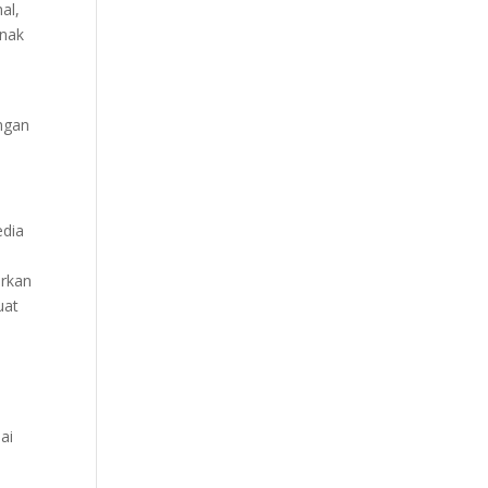
al,
rnak
engan
edia
urkan
uat
ai