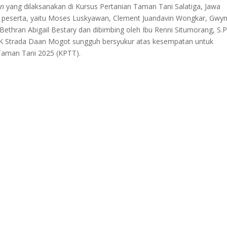
In
yang dilaksanakan di Kursus Pertanian Taman Tani Salatiga, Jawa
6 peserta, yaitu Moses Luskyawan, Clement Juandavin Wongkar, Gwy
, Bethran Abigail Bestary dan dibimbing oleh Ibu Renni Situmorang, S.P
MK Strada Daan Mogot sungguh bersyukur atas kesempatan untuk
 Taman Tani 2025 (KPTT).