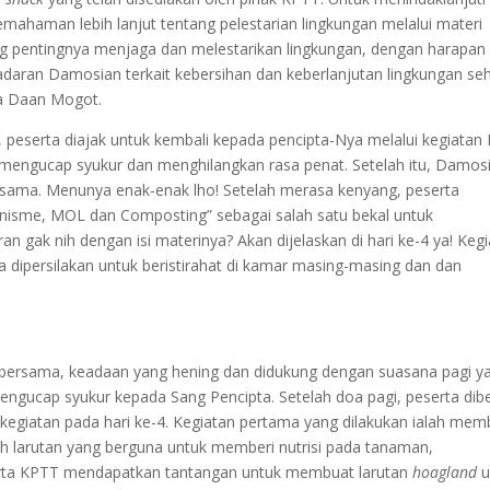
pemahaman lebih lanjut tentang pelestarian lingkungan melalui materi
ng pentingnya menjaga dan melestarikan lingkungan, dengan harapan
daran Damosian terkait kebersihan dan keberlanjutan lingkungan se
da Daan Mogot.
, peserta diajak untuk kembali kepada pencipta-Nya melalui kegiatan
 mengucap syukur dan menghilangkan rasa penat. Setelah itu, Damos
ama. Menunya enak-enak lho! Setelah merasa kenyang, peserta
nisme, MOL dan Composting” sebagai salah satu bekal untuk
n gak nih dengan isi materinya? Akan dijelaskan di hari ke-4 ya! Keg
rta dipersilakan untuk beristirahat di kamar masing-masing dan dan
i bersama, keadaan yang hening dan didukung dengan suasana pagi y
ngucap syukur kepada Sang Pencipta. Setelah doa pagi, peserta dibe
kegiatan pada hari ke-4. Kegiatan pertama yang dilakukan ialah mem
h larutan yang berguna untuk memberi nutrisi pada tanaman,
erta KPTT mendapatkan tantangan untuk membuat larutan
hoagland
u