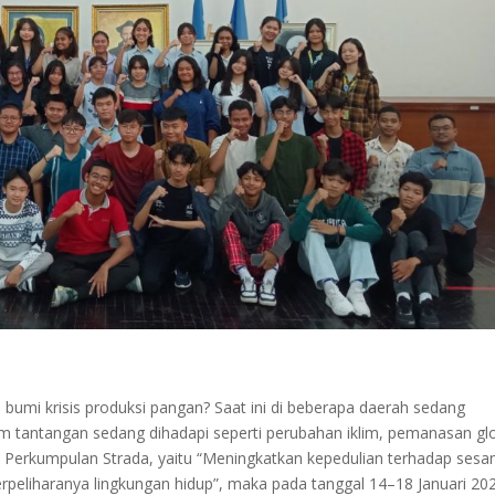
ka bumi krisis produksi pangan? Saat ini di beberapa daerah sedang
m tantangan sedang dihadapi seperti perubahan iklim, pemanasan glo
i Perkumpulan Strada, yaitu “Meningkatkan kepedulian terhadap ses
peliharanya lingkungan hidup”, maka pada tanggal 14–18 Januari 20