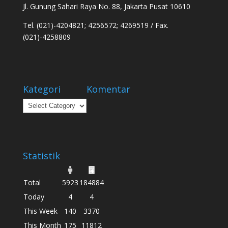
Jl. Gunung Sahari Raya No. 88, Jakarta Pusat 10610
Tel. (021)-4204821; 4256572; 4269519 / Fax.
(021)-4258809
Kategori
Komentar
Kategori
Statistik
Total
5923
184884
Today
4
4
This Week
140
3370
This Month
175
11812