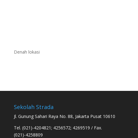
Denah lokasi
Sekolah Strada
Jl. Gunung Sahari Raya No. 88, Jakarta Pusat 10610
Tel. (021)-4204821; 4256572; 4269519 / Fax.
(021)-4258809