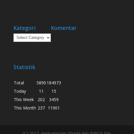
Kategori
Komentar
Kategori
Statistik
Total
5890
184973
Today
11
15
This Week
202
3459
This Month
237
11901
(C) 2017, Perkumpulan Strada dan BINUS Edu