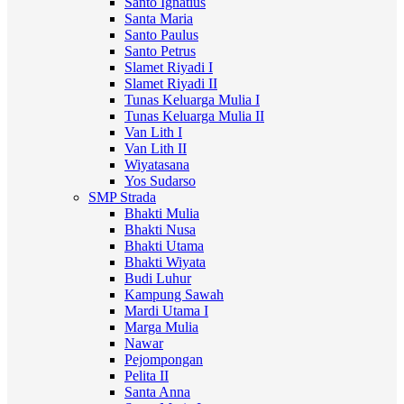
Santo Ignatius
Santa Maria
Santo Paulus
Santo Petrus
Slamet Riyadi I
Slamet Riyadi II
Tunas Keluarga Mulia I
Tunas Keluarga Mulia II
Van Lith I
Van Lith II
Wiyatasana
Yos Sudarso
SMP Strada
Bhakti Mulia
Bhakti Nusa
Bhakti Utama
Bhakti Wiyata
Budi Luhur
Kampung Sawah
Mardi Utama I
Marga Mulia
Nawar
Pejompongan
Pelita II
Santa Anna