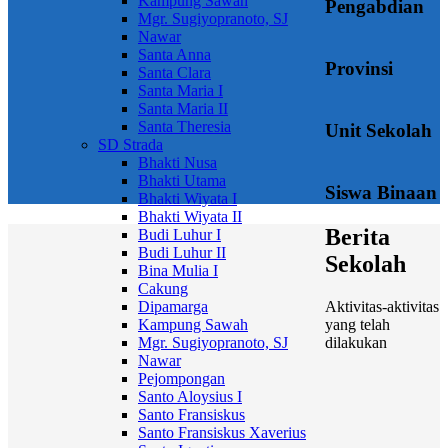
Kampung Sawah
Pengabdian
Mgr. Sugiyopranoto, SJ
Nawar
Santa Anna
Provinsi
Santa Clara
Santa Maria I
Santa Maria II
Santa Theresia
Unit Sekolah
SD Strada
Bhakti Nusa
Bhakti Utama
Siswa Binaan
Bhakti Wiyata I
Bhakti Wiyata II
Berita
Budi Luhur I
Budi Luhur II
Sekolah
Bina Mulia I
Cakung
Aktivitas-aktivitas
Dipamarga
yang telah
Kampung Sawah
dilakukan
Mgr. Sugiyopranoto, SJ
Nawar
Pejompongan
Santo Aloysius I
Santo Fransiskus
Santo Fransiskus Xaverius