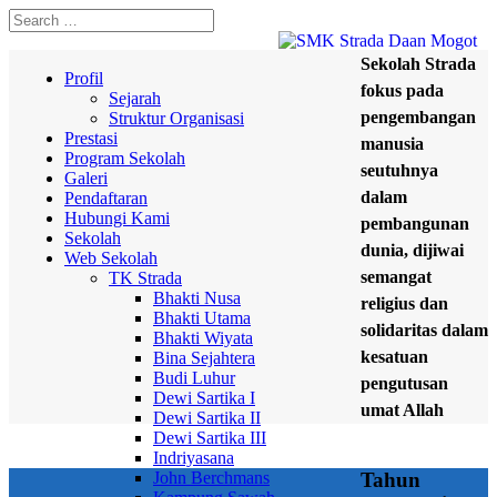
Sekolah Strada
Profil
fokus pada
Sejarah
pengembangan
Struktur Organisasi
Prestasi
manusia
Program Sekolah
seutuhnya
Galeri
dalam
Pendaftaran
Hubungi Kami
pembangunan
Sekolah
dunia, dijiwai
Web Sekolah
semangat
TK Strada
Bhakti Nusa
religius dan
Bhakti Utama
solidaritas dalam
Bhakti Wiyata
kesatuan
Bina Sejahtera
Budi Luhur
pengutusan
Dewi Sartika I
umat Allah
Dewi Sartika II
Dewi Sartika III
Indriyasana
John Berchmans
Tahun