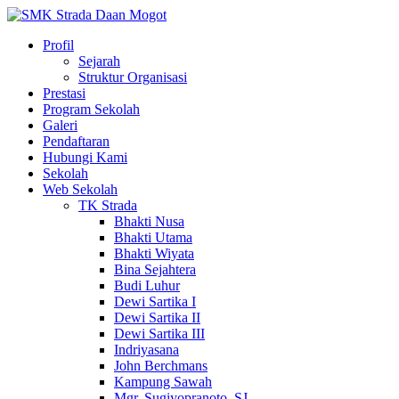
Profil
Sejarah
Struktur Organisasi
Prestasi
Program Sekolah
Galeri
Pendaftaran
Hubungi Kami
Sekolah
Web Sekolah
TK Strada
Bhakti Nusa
Bhakti Utama
Bhakti Wiyata
Bina Sejahtera
Budi Luhur
Dewi Sartika I
Dewi Sartika II
Dewi Sartika III
Indriyasana
John Berchmans
Kampung Sawah
Mgr. Sugiyopranoto, SJ