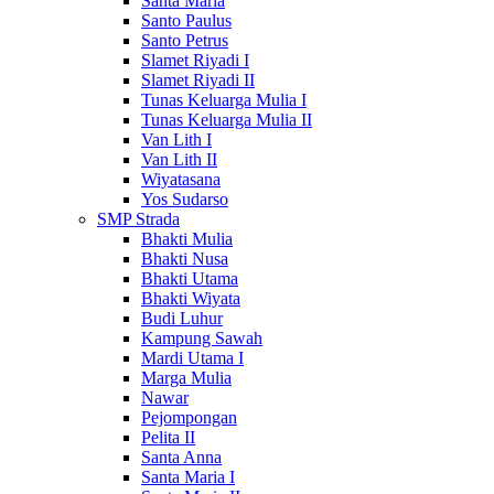
Santa Maria
Santo Paulus
Santo Petrus
Slamet Riyadi I
Slamet Riyadi II
Tunas Keluarga Mulia I
Tunas Keluarga Mulia II
Van Lith I
Van Lith II
Wiyatasana
Yos Sudarso
SMP Strada
Bhakti Mulia
Bhakti Nusa
Bhakti Utama
Bhakti Wiyata
Budi Luhur
Kampung Sawah
Mardi Utama I
Marga Mulia
Nawar
Pejompongan
Pelita II
Santa Anna
Santa Maria I