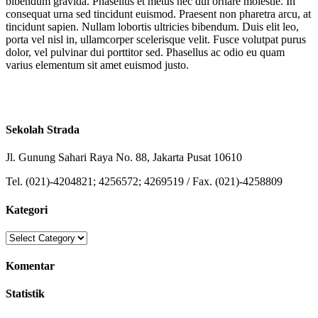
bibendum gravida. Phasellus et metus nec dui ornare molestie. In
consequat urna sed tincidunt euismod. Praesent non pharetra arcu, at
tincidunt sapien. Nullam lobortis ultricies bibendum. Duis elit leo,
porta vel nisl in, ullamcorper scelerisque velit. Fusce volutpat purus
dolor, vel pulvinar dui porttitor sed. Phasellus ac odio eu quam
varius elementum sit amet euismod justo.
Sekolah Strada
Jl. Gunung Sahari Raya No. 88, Jakarta Pusat 10610
Tel. (021)-4204821; 4256572; 4269519 / Fax. (021)-4258809
Kategori
Kategori
Komentar
Statistik