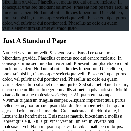
bibendum gravida. Phasellus et metus nec dui ornare molestie. In
consequat urna sed tincidunt euismod. Praesent non pharetra arcu, at
tincidunt sapien. Nullam lobortis ultricies bibendum. Duis elit leo,
porta vel nisl in, ullamcorper scelerisque velit. Fusce volutpat purus
dolor, vel pulvinar dui porttitor sed. Phasellus ac odio eu quam
varius elementum sit amet euismod justo.
Just A Standard Page
Nunc et vestibulum velit. Suspendisse euismod eros vel urna
bibendum gravida. Phasellus et metus nec dui ornare molestie. In
consequat urna sed tincidunt euismod. Praesent non pharetra arcu, at
tincidunt sapien. Nullam lobortis ultricies bibendum. Duis elit leo,
porta vel nisl in, ullamcorper scelerisque velit. Fusce volutpat purus
dolor, vel pulvinar dui porttitor sed. Phasellus ac odio eu quam
varius elementum sit amet euismod justo. Sed sit amet blandit ipsum,
et consectetur libero. Integer convallis at metus quis molestie. Morbi
vitae odio ut ante molestie scelerisque. Aliquam erat volutpat.
Vivamus dignissim fringilla semper. Aliquam imperdiet dui a purus
pellentesque, non ornare ipsum blandit. Sed imperdiet elit in quam
egestas lacinia nec sit amet dui. Cras malesuada tincidunt ante, in
luctus tellus hendrerit at. Duis massa mauris, bibendum a mollis a,
laoreet quis elit. Nulla pulvinar vestibulum est, in viverra nisi
malesuada vel. Nam ut ipsum quis est faucibus mattis eu ut turpis.