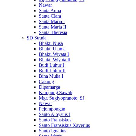
Nawar
Santa Anna
Santa Clara
Santa Maria I
Santa Maria II
Santa Theresia
SD Strada
Bhakti Nusa
Bhakti Utama
Bhakti Wiyata I
Bhakti Wiyata II
Budi Luhur I
Budi Luhur II
Bina Mulia I
Cakung
Dipamarga
Kampung Sawah
Mgr. Sugiyopranoto, SJ
Nawar
Pejompongan
Santo Aloysius I
Santo Fransiskus
Santo Fransiskus Xaverius
Santo Ignatius