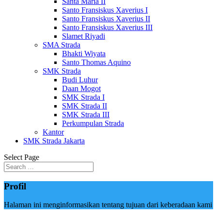
Santa Maria II
Santo Fransiskus Xaverius I
Santo Fransiskus Xaverius II
Santo Fransiskus Xaverius III
Slamet Riyadi
SMA Strada
Bhakti Wiyata
Santo Thomas Aquino
SMK Strada
Budi Luhur
Daan Mogot
SMK Strada I
SMK Strada II
SMK Strada III
Perkumpulan Strada
Kantor
SMK Strada Jakarta
Select Page
Profil
Halaman ini menginformasikan tentang tujuan dari keberadaan kami