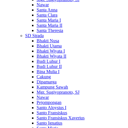
Nawar
Santa Anna
Santa Clara
Santa Maria I
Santa Maria II
Santa Theresia
SD Strada
Bhakti Nusa
Bhakti Utama
Bhakti Wiyata I
Bhakti Wiyata II
Budi Luhur I
Budi Luhur II
Bina Mulia I
Cakung
Dipamarga
Kampung Sawah
Mgr. Sugiyopranoto, SJ
Nawar
Pejompongan
Santo Aloysius I
Santo Fransiskus
Santo Fransiskus Xaverius
Santo Ignatius