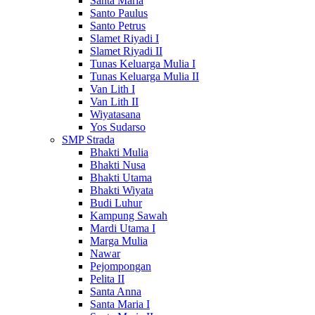
Santa Maria
Santo Paulus
Santo Petrus
Slamet Riyadi I
Slamet Riyadi II
Tunas Keluarga Mulia I
Tunas Keluarga Mulia II
Van Lith I
Van Lith II
Wiyatasana
Yos Sudarso
SMP Strada
Bhakti Mulia
Bhakti Nusa
Bhakti Utama
Bhakti Wiyata
Budi Luhur
Kampung Sawah
Mardi Utama I
Marga Mulia
Nawar
Pejompongan
Pelita II
Santa Anna
Santa Maria I