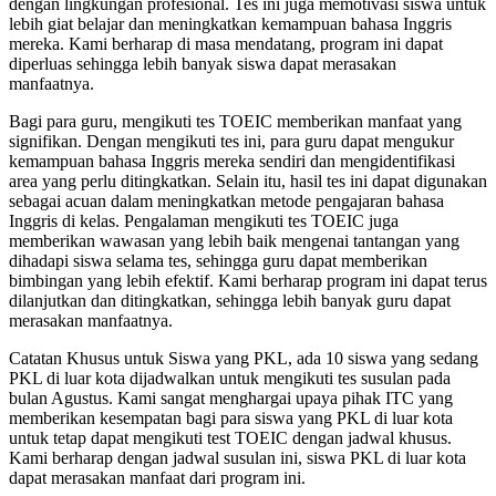
dengan lingkungan profesional. Tes ini juga memotivasi siswa untuk
lebih giat belajar dan meningkatkan kemampuan bahasa Inggris
mereka. Kami berharap di masa mendatang, program ini dapat
diperluas sehingga lebih banyak siswa dapat merasakan
manfaatnya.
Bagi para guru, mengikuti tes TOEIC memberikan manfaat yang
signifikan. Dengan mengikuti tes ini, para guru dapat mengukur
kemampuan bahasa Inggris mereka sendiri dan mengidentifikasi
area yang perlu ditingkatkan. Selain itu, hasil tes ini dapat digunakan
sebagai acuan dalam meningkatkan metode pengajaran bahasa
Inggris di kelas. Pengalaman mengikuti tes TOEIC juga
memberikan wawasan yang lebih baik mengenai tantangan yang
dihadapi siswa selama tes, sehingga guru dapat memberikan
bimbingan yang lebih efektif. Kami berharap program ini dapat terus
dilanjutkan dan ditingkatkan, sehingga lebih banyak guru dapat
merasakan manfaatnya.
Catatan Khusus untuk Siswa yang PKL, ada 10 siswa yang sedang
PKL di luar kota dijadwalkan untuk mengikuti tes susulan pada
bulan Agustus. Kami sangat menghargai upaya pihak ITC yang
memberikan kesempatan bagi para siswa yang PKL di luar kota
untuk tetap dapat mengikuti test TOEIC dengan jadwal khusus.
Kami berharap dengan jadwal susulan ini, siswa PKL di luar kota
dapat merasakan manfaat dari program ini.