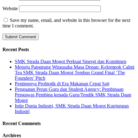
Website
Save my name, email, and website in this browser for the next
time I comment.
Recent Posts
SMK Strada Daan Mogot Perkuat Sinergi dan Komitmen
Menuju Panggung Wirausaha Masa Depan: Kelompok Calmi
Tea SMK Strada Daan Mogot Tembus Grand Final ‘The
Founders’ Pitch
Pentingnya Probiotik di Era Makanan Cepat Saji
Penguatan Peran Guru dan Student Agency: Pembinaan
Pengawas Pembina kepada Guru/Tendik SMK Strada Daan
Mogot
Intip Dunia Industri, SMK Strada Daan Mogot Kunjungan
Industri
Recent Comments
Archives