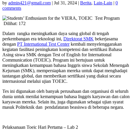
by
admin421@gmail.com
|
Jul 31, 2024
|
Berita
,
Lain-Lain
|
0
comments
Dilihat:
172
Dalam rangka meningkatkan daya saing global di tengah
perkembangan era teknologi ini,
Direktorat SMK
bekerjasama
dengan
PT International Test Center
kembali menyelenggarakan
kegiatan fasilitasi peningkatan kompetensi dan sertifikasi Bahasa
Asing siswa SMK dengan Test of English for International
Communication (TOEIC).
Program ini bertujuan untuk
meningkatkan kemampuan bahasa Inggris siswa Sekolah Menengah
Kejuruan (SMK), mempersiapkan mereka untuk dapat menghadapi
tantangan global, dan memberikan sertifikasi yang diakui secara
internasional melalui ujian TOEIC.
Tes ini digunakan oleh banyak perusahaan dan organisasi di seluruh
dunia untuk menilai kemampuan bahasa Inggris karyawan dan calon
karyawan mereka. Selain itu, juga digunakan sebagai ujian syarat
masuk Politeknik dan pendafataran beasiswa di beberapa negara.
Pelaksanaan Toeic Hari Pertama – Lab 2