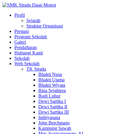
Profil
Sejarah
Struktur Organisasi
Prestasi
Program Sekolah
Galeri
Pendaftaran
Hubungi Kami
Sekolah
Web Sekolah
TK Strada
Bhakti Nusa
Bhakti Utama
Bhakti Wiyata
Bina Sejahtera
Budi Luhur
Dewi Sartika I
Dewi Sartika II
Dewi Sartika III
Indriyasana
John Berchmans
Kampung Sawah
Mgr. Sugiyopranoto, SJ