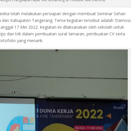
 panitia telah melakukan persiapan dengan membuat Seminar Sehari
a dan Kabupaten Tangerang. Tema kegiatan tersebut adalah ‘Damosi
anggal 17 Mei 2022. Kegiatan ini dilaksanakan oleh sekolah untuk
ips dan trik dalam pembuatan surat lamaran, pembuatan CV serta
rtofolio yang menarik.