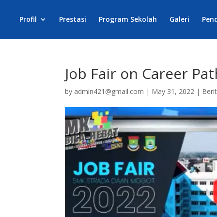
Profil
Prestasi
Program Sekolah
Galeri
Pen
Job Fair on Career Pa
by
admin421@gmail.com
|
May 31, 2022
|
Beri