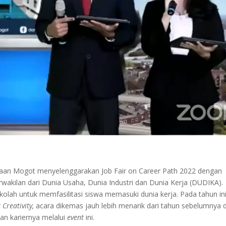
aan Mogot menyelenggarakan Job Fair on Career Path 2022 dengan
kilan dari Dunia Usaha, Dunia Industri dan Dunia Kerja (DUDIKA).
ekolah untuk memfasilitasi siswa memasuki dunia kerja. Pada tahun ini
 Creativity,
acara dikemas jauh lebih menarik dari tahun sebelumnya 
n kariernya melalui
event
ini.