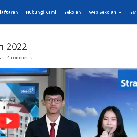
daftaran
Hubungi Kami
Sekolah
Web Sekolah
SM
th 2022
ta
|
0 comments