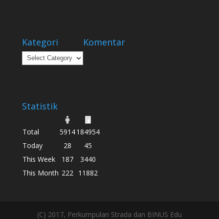
Kategori
Komentar
Kategori
Statistik
Total
5914
184954
Today
28
45
This Week
187
3440
This Month
222
11882
(C) 2017, Perkumpulan Strada dan BINUS Edu