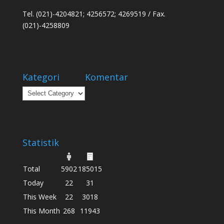
Tel. (021)-4204821; 4256572; 4269519 / Fax.
(021)-4258809
Kategori
Komentar
Kategori
Statistik
Total
5902
185015
Today
22
31
This Week
22
3018
This Month
268
11943