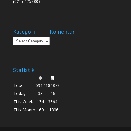
(021)-4258809
Kategori
Komentar
Kategori
Statistik
Total
5917
184878
Today
33
46
This Week
134
3364
This Month
169
11806