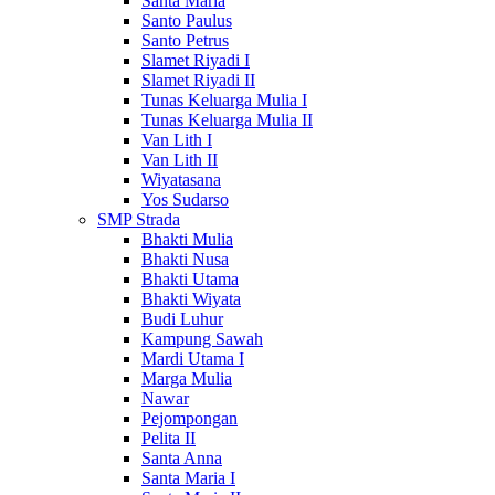
Santa Maria
Santo Paulus
Santo Petrus
Slamet Riyadi I
Slamet Riyadi II
Tunas Keluarga Mulia I
Tunas Keluarga Mulia II
Van Lith I
Van Lith II
Wiyatasana
Yos Sudarso
SMP Strada
Bhakti Mulia
Bhakti Nusa
Bhakti Utama
Bhakti Wiyata
Budi Luhur
Kampung Sawah
Mardi Utama I
Marga Mulia
Nawar
Pejompongan
Pelita II
Santa Anna
Santa Maria I