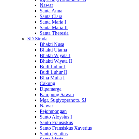
Nawar
Santa Anna
Santa Clara
Santa Maria I
Santa Maria II
Santa Theresia
SD Strada
Bhakti Nusa
Bhakti Utama
Bhakti Wiyata I
Bhakti Wiyata II
Budi Luhur I
Budi Luhur II
Bina Mulia I
Cakung
Dipamarga
Kampung Sawah
Mgr. Sugiyopranoto, SJ
Nawar
Pejompongan
Santo Aloysius I
Santo Fransiskus
Santo Fransiskus Xaverius
Santo Ignatius