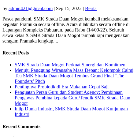
by
admin421@gmail.com
|
Sep 15, 2022
|
Berita
Pasca pandemi, SMK Strada Daan Mogot kembali melaksanakan
kegiatan Pramuka secara offline. Acara dilakukan secara offline di
Lapangan Kompleks Pabuaran, pada Rabu (14/09/22). Seluruh
siswa kelas X SMK Strada Daan Mogot tampak rapi mengenakan
seragam Pramuka lengkap,...
Recent Posts
SMK Strada Daan Mogot Perkuat Sinergi dan Komitmen
Menuju Panggung Wirausaha Masa Depan: Kelompok Calmi
Tea SMK Strada Daan Mogot Tembus Grand Final ‘The
Founders’ Pitch
Pentingnya Probiotik di Era Makanan Cepat Saji
Penguatan Peran Guru dan Student Agency: Pembinaan
Pengawas Pembina kepada Guru/Tendik SMK Strada Daan
Mogot
Intip Dunia Industri, SMK Strada Daan Mogot Kunjungan
Industri
Recent Comments