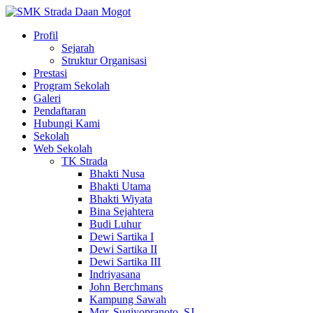
Profil
Sejarah
Struktur Organisasi
Prestasi
Program Sekolah
Galeri
Pendaftaran
Hubungi Kami
Sekolah
Web Sekolah
TK Strada
Bhakti Nusa
Bhakti Utama
Bhakti Wiyata
Bina Sejahtera
Budi Luhur
Dewi Sartika I
Dewi Sartika II
Dewi Sartika III
Indriyasana
John Berchmans
Kampung Sawah
Mgr. Sugiyopranoto, SJ