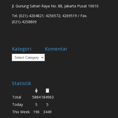
Jl. Gunung Sahari Raya No. 88, Jakarta Pusat 10610
Tel. (021)-4204821; 4256572; 4269519 / Fax.
(021)-4258809
Kategori
Komentar
Kategori
Statistik
Total
5884
184963
Today
5
5
This Week
196
3449