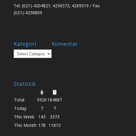
Tel. (021)-4204821; 4256572; 4269519 / Fax.
(021)-4258809
Kategori
Komentar
Kategori
Statistik
Total
5926
184887
Today
7
7
This Week
143
3373
This Month
178
11815